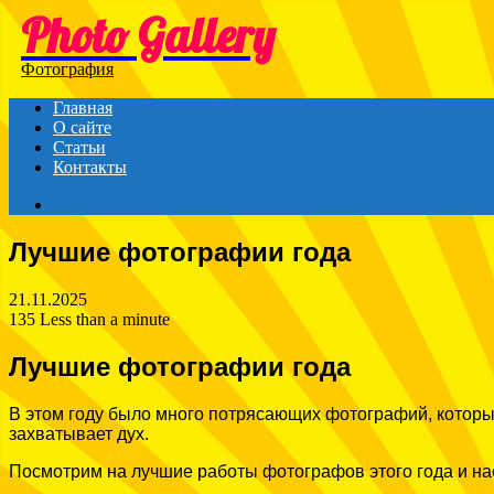
Photo Gallery
Menu
Фотография
Главная
О сайте
Статьи
Контакты
Search
for
Лучшие фотографии года
21.11.2025
135
Less than a minute
Лучшие фотографии года
В этом году было много потрясающих фотографий, которые
захватывает дух.
Посмотрим на лучшие работы фотографов этого года и на